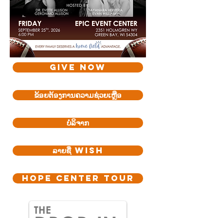
GIVE NOW
ຂ້ອຍ​ຕ້ອງ​ການ​ຄວາມ​ຊ່ວຍ​ເຫຼືອ
ບໍ​ລິ​ຈາກ
ລາຍຊື່ WISH
HOPE CENTER TOUR