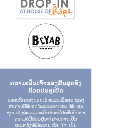
ຄວາມເປັນເຈົ້າຂອງສິ້ນສຸດລົງ
ດ້ວຍປະຕູເປີດ
ພາລະກິດຂອງພວກເຮົາແມ່ນເພື່ອສະ ໜອງ
ສະຖານທີ່ທີ່ປອດໄພແລະການສະ ໜັບ ສະ
ໜູນ ເຊິ່ງພໍ່ແມ່ແລະເດັກນ້ອຍທີ່ປະສົບບັນຫາ
ຄວາມບໍ່ມີບ່ອນຢູ່ອາໄສຈະກາຍເປັນ
ສະມາຊິກທີ່ມີຄວາມ ໝັ້ນ ໃຈ, ເປັນ