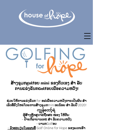
ສ້າງຂຸມກgolfອບ mini ຂອງຕົວເອງ ສຳ ລັບ
ການແຂ່ງຂັນກGolfອບເພື່ອຄວາມຫວັງ!
ຊ່ວຍໃຫ້ການແຂ່ງຂັນກ for ອຟເພື່ອຄວາມຫວັງກາຍເປັນຜົນ ສຳ
ເລັດທີ່ຍິ່ງໃຫຍ່ໂດຍການສ້າງຂຸມກminiອບນ້ອຍ ສຳ ລັບປີ 2020!
ကျွန်တော့်ရဲ.
ຜູ້ສ້າງຫຼັກສູດຈະຖືກສະ ໜອງ ໃຫ້ກັບ:
- ປ້າຍກິລາບານເຕະ ສຳ ລັບຄວາມຫວັງ
- ບານກGolfອບ
- ລົງທະບຽນໃນແຜນທີ່
Golf Online for Hope ຂອງພວກເຮົາ