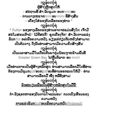
ကျွန်တော့်ရဲ.
ຜູ້ສ້າງຫຼັກສູດໃຫ້:
- ສະຖານທີ່ ສຳ ລັບຂຸມກ-ອບກminiອບ
- ການວາງກະແຈກminiອບ mini ທີ່ສ້າງສັນ
- ເຄື່ອງໃສ່ຂອງຕົວເລືອກຂອງທ່ານ *
ကျွန်တော့်ရဲ.
* Putter ຂອງທາງເລືອກຂອງທ່ານອາດຈະແມ່ນສິ່ງໃດ! ເຈົ້າມີ
ສະໂມສອນເກົ່າບໍ? ໄມ້ຕີສະກີ? ຊຸດເຄື່ອງຈັກ? ສຳ ລັບການແຂ່ງ
ຂັນກ for ອຟເພື່ອຄວາມຫວັງ, ພຽງແຕ່ກ່ຽວກັບຫຍັງກໍ່ສາມາດ
ເປັນຕົວວາງ, ດັ່ງນັ້ນທ່ານສາມາດມີຄວາມຄິດສ້າງສັນ!
ကျွန်တော့်ရဲ.
ເປັນເວລາສາມມື້ໃນເດືອນກັນຍາກຸ່ມນ້ອຍໆຈະຂ້າມພື້ນທີ່
Greater Green Bay ໄປຫຼີ້ນກິລາກ-ອບ mini!
ကျွန်တော့်ရဲ.
ເມື່ອທ່ານກາຍເປັນຜູ້ສ້າງຫລັກສູດ, ທ່ານສາມາດເລືອກມື້ໃດທີ່ທ່ານ
ຕ້ອງການມີຂຸມກgolfອບກgolfອບທີ່ທ່ານອອກແບບໃຫ້ມີ - ທ່ານ
ສາມາດເລືອກມື້ ໜຶ່ງ ຫລືທັງສາມ!
ကျွန်တော့်ရဲ.
ລົງທະບຽນເພື່ອເປັນຜູ້ສ້າງຫລັກສູດໃນມື້ນີ້!
ကျွန်တော့်ရဲ.
ກຳ ລັງຊອກຫາແຮງບັນດານໃຈແນ່ນອນ? ກວດເບິ່ງເຮືອນຂອງ
ຄວາມຫວັງ
ການແຂ່ງຂັນກGolfອບເພື່ອຄວາມຫວັງ Pinterest!