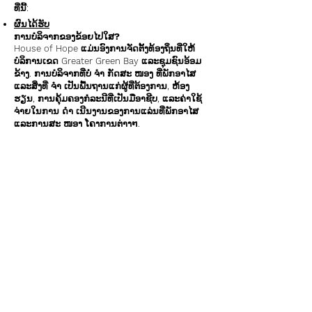
ທີ່ນີ້:
ຜົນໄດ້ຮັບ
ການບໍລິຈາກຂອງຂ້ອຍໄປໃສ?
House of Hope ແມ່ນອົງການຈັດຕັ້ງທ້ອງຖິ່ນທີ່ໃຫ້
ບໍລິການເຂດ Greater Green Bay ແລະຊຸມຊົນອ້ອມ
ຂ້າງ. ການບໍລິຈາກທີ່ບໍ່ ຈຳ ກັດສະ ໜອງ ທີ່ພັກອາໄສ
ແລະສິ່ງທີ່ ຈຳ ເປັນພື້ນຖານແກ່ຜູ້ທີ່ຕ້ອງການ, ຫ້ອງ
ຮຽນ, ການຄຸ້ມຄອງກໍລະນີທີ່ເປັນມືອາຊີບ, ແລະຄ່າໃຊ້
ຈ່າຍໃນການ ດຳ ເນີນງານຂອງການແລ່ນທີ່ພັກອາໄສ
ແລະການສະ ໜອງ ໂຄງການຕ່າງໆ.
ကျွန်တော့်ရဲ.
ໃຜເປັນຜູ້ຄຸ້ມຄອງເຮືອນແຫ່ງຄວາມຫວັງ?
ເຮືອນແຫ່ງຄວາມຫວັງ Green Bay ແມ່ນອົງການ
501c (3) ທີ່ຖືກຄວບຄຸມໂດຍສະພາບໍລິຫານຜູ້ທີ່ບໍ່ໄດ້ຮັບ
ຄ່າຈ້າງ. ບັນຊີລາຍຊື່ຂອງສະມາຊິກສະພາບໍລິຫານທີ່
ໜ້າ ຕື່ນຕາຕື່ນໃຈຂອງພວກເຮົາສາມາດພົບໄດ້ໂດຍການ
ກົດບ່ອນນີ້:
House of Hope Board of Directors
ကျွန်တော့်ရဲ.
ເຮືອນແຫ່ງຄວາມຫວັງມີສ່ວນພົວພັນກັບ St. Vincent
de Paul ແນວໃດ?
St. Vincent de Paul ແມ່ນສ່ວນ ໜຶ່ງ ຂອງກຸ່ມອົງການ
ແລະຜູ້ກໍ່ຕັ້ງ House of Hope. ເຖິງແມ່ນວ່າທັງສອງ
ອົງການດັ່ງກ່າວມີເອກະລາດ, ແຕ່ House of Hope
ແລະ
St. Vincent de Paul
ຮ່ວມມືກັນຢ່າງໃກ້ຊິດເພື່ອ
ຮັບໃຊ້ຜູ້ທີ່ຕ້ອງການ.