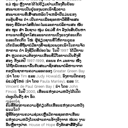
ແມ່ ໜຸ່ມ ຫຼັງຈາກໄດ້ໄປຢ້ຽມຢາມເບື້ອງຕົ້ນຍ້ອນ
ສະພາບການເປັນຢູ່ຂອງພວກເຂົາຊົ່ວຄາວ.
ສະພາບການທີ່ເສົ້າສະຫລົດໃຈເຫລົ່ານີ້ແມ່ນແຮງ
ກະຕຸ້ນທີ່ຈະ ດຳ ເນີນການເພື່ອຊອກຫາວິທີທີ່ຈະສະ
ໜອງ ທີ່ພັກອາໄສທີ່ປອດໄພແລະການບໍລິການສະ ໜັບ
ສະ ໜູນ ສຳ ລັບຊາວ ໜຸ່ມ ພໍ່ແມ່ທີ່ ກຳ ລັງປະສົບບັນຫາ
ການຂາດທີ່ຢູ່ອາໃສແລະຂາດການເບິ່ງແຍງກ່ອນເກີດ
ແລະເດັກເກີດ ໃໝ່. ຜູ້ຊ່ຽວຊານທີ່ໃຫ້ການດູແລ
ເດັກນ້ອຍທີ່ຖືພາບໍ່ມີທາງທີ່ຈະຊ່ວຍພວກເຂົາໃນການຈັດ
ຫາການ ດຳ ລົງຊີວິດທີ່ປອດໄພ. ໃນປີ 1997 ໄດ້ມີການ
ສຳ ຫຼວດຄວາມຕ້ອງການເຮືອນທີ່ມີໂອກາດເປັນຄັ້ງທີ
ສອງ. ຕັ້ງແຕ່ປີ
1997-1999
, ຄະນະ ກຳ ມະການ ໜຶ່ງ
ໄດ້ຖືກພັດທະນາຂຶ້ນກັບສະມາຊິກສະພາບໍລິຫານຈາກ
ກອງບັນຊາການຄວາມລອດຂອງ Greater Green Bay
(ນຳ ໂດຍ Tim ແລະ Judy Howald), ອົງການປົກຄອງ
ພໍ່ແມ່ຜູ້ໃຫຍ່ (ນຳ ໂດຍ Paula Manley), ແລະ St.
Vincent de Paul Green Bay ( ນຳ ໂດຍ John
Finco). ໃນປີ 2000, ເຮືອນແຫ່ງຄວາມຫວັງໄດ້ເປີດ
ປະຕູເປັນຄັ້ງ ທຳ ອິດ.
ကျွန်တော့်ရဲ.
ຄົນທີ່ຕ້ອງການຄວາມຮູ້ກ່ຽວກັບເຮືອນແຫ່ງຄວາມຫວັງ
ແນວໃດ?
ຜູ້ທີ່ຕ້ອງການຄວາມຊ່ວຍເຫຼືອມັກຈະຊອກຫາເຮືອນ
ແຫ່ງຄວາມຫວັງໂດຍຜ່ານການອ້າງອິງຈາກ ໜ່ວຍ ງານ
ອື່ນຫຼືທາງປາກ. House of Hope ຍັງຮັກສາສື່ສັງຄົມ