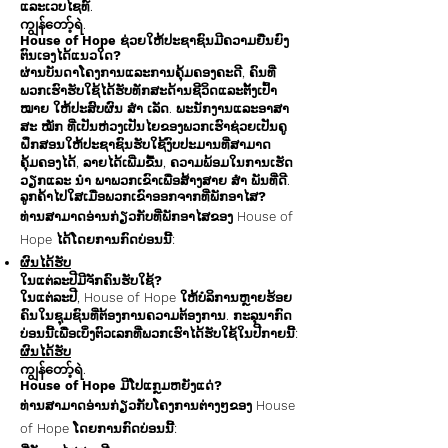
ແລະເວບໄຊທ໌.
ကျွန်တော့်ရဲ.
House of Hope ຊ່ວຍໃຫ້ປະຊາຊົນມີຄວາມຍືນຍົງ
ຕົນເອງໄດ້ແນວໃດ?
ຜ່ານບັນດາໂຄງການແລະການຄຸ້ມຄອງຄະດີ, ຄົນທີ່
ພວກເຮົາຮັບໃຊ້ໄດ້ຮັບທັກສະດ້ານຊີວິດແລະຕັ້ງເປົ້າ
ໝາຍ ໃຫ້ປະສົບຜົນ ສຳ ເລັດ. ພະນັກງານແລະອາສາ
ສະ ໝັກ ທີ່ເປັນຫ່ວງເປັນໄຍຂອງພວກເຮົາຊ່ວຍເປັນຄູ
ຝຶກສອນໃຫ້ປະຊາຊົນຮັບໃຊ້ງົບປະມານທີ່ສາມາດ
ຄຸ້ມຄອງໄດ້, ລາຍໄດ້ເພີ່ມຂື້ນ, ຄວາມພ້ອມໃນການເຮັດ
ວຽກແລະ ນຳ ພາພວກເຂົາເພື່ອສ້າງສາຍ ສຳ ພັນທີ່ດີ.
ລູກຄ້າໄປໃສເມື່ອພວກເຂົາອອກຈາກທີ່ພັກອາໄສ?
ທ່ານສາມາດອ່ານກ່ຽວກັບທີ່ພັກອາໄສຂອງ House of
Hope ໄດ້ໂດຍການກົດບ່ອນນີ້:
ຜົນໄດ້ຮັບ
ໃນແຕ່ລະປີມີຈັກຄົນຮັບໃຊ້?
ໃນແຕ່ລະປີ, House of Hope ໃຫ້ບໍລິການຫຼາຍຮ້ອຍ
ຄົນໃນຊຸມຊົນທີ່ຕ້ອງການຄວາມຕ້ອງການ. ກະລຸນາກົດ
ບ່ອນນີ້ເພື່ອເບິ່ງຕົວເລກທີ່ພວກເຮົາໄດ້ຮັບໃຊ້ໃນປີກາຍນີ້:
ຜົນໄດ້ຮັບ
ကျွန်တော့်ရဲ.
House of Hope ມີໂປແກຼມຫຍັງແດ່?
ທ່ານສາມາດອ່ານກ່ຽວກັບໂຄງການຕ່າງໆຂອງ House
of Hope ໂດຍການກົດບ່ອນນີ້: