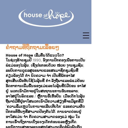
ຄໍາ​ຖາມ​ທີ່​ຖືກ​ຖາມ​ເລື້ອຍໆ
House of Hope ເລີ່ມຕົ້ນໄດ້ແນວໃດ?
ໃນຊ່ວງທ້າຍຊຸມປີ 1990, ອົງການປົກຄອງເພື່ອການເປັນ
ພໍ່ແມ່ຂອງໄວລຸ້ນ, ເຊິ່ງປະກອບດ້ວຍ ໜ່ວຍ ງານຊຸມຊົນ,
ລະບົບການດູແລສຸຂະພາບແລະສະມາຊິກຊຸມຊົນທີ່
ກ່ຽວຂ້ອງໄດ້ ກຳ ນົດຄວາມ ຈຳ ເປັນທີ່ພັກອາໄສ
ສຸກເສີນເພື່ອຮັບໃຊ້ໄວລຸ້ນທີ່ ກຳ ລັງຖືພາແລະພໍ່ແມ່ຍ້ອນ
ອັດຕາການເພີ່ມຂື້ນຂອງແມ່ແລະໄວລຸ້ນທີ່ບໍ່ມີບ່ອນ ອາໄສ
ຢູ່. ພວກເຂົາມັກຈະຢູ່ໃນສະຖານະການອັນຕະລາຍ,
ອາໄສຢູ່ໃນລົດແລະ / ຫຼືການຂີ່ເຮືອບິນ. ເມື່ອເດັກໄວລຸ້ນ
ຖືພາບໍ່ມີທີ່ຢູ່ອາໃສພວກເຂົາມີຄວາມສ່ຽງທີ່ຈະມີລູກທີ່ມີ
"ຄວາມລົ້ມເຫຼວໃນການຈະເລີນເຕີບໂຕ" ແລະຄວາມຜິດ
ປົກກະຕິອື່ນໆທີ່ສາມາດປ້ອງກັນໄດ້. ການຂາດບ່ອນຢູ່
ອາໃສແມ່ນ ຈຳ ກັດຄວາມສາມາດຂອງແມ່ ໜຸ່ມ ໃນ
ການເຂົ້າເຖິງການເບິ່ງແຍງເດັກກ່ອນແລະຫຼັງເກີດ.
ພະນັກງານສາທາລະນະສຸກບໍ່ສາມາດຕິດຕໍ່ພົວພັນກັບ