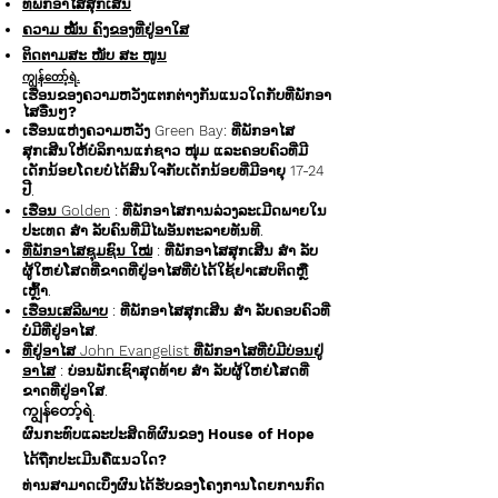
ທີ່ພັກອາໄສສຸກເສີນ
ຄວາມ ໝັ້ນ ຄົງຂອງທີ່ຢູ່ອາໃສ
ຕິດຕາມສະ ໜັບ ສະ ໜູນ
ကျွန်တော့်ရဲ.
ເຮືອນຂອງຄວາມຫວັງແຕກຕ່າງກັນແນວໃດກັບທີ່ພັກອາ
ໄສອື່ນໆ?
ເຮືອນແຫ່ງຄວາມຫວັງ Green Bay: ທີ່ພັກອາໄສ
ສຸກເສີນໃຫ້ບໍລິການແກ່ຊາວ ໜຸ່ມ ແລະຄອບຄົວທີ່ມີ
ເດັກນ້ອຍໂດຍບໍ່ໄດ້ສົນໃຈກັບເດັກນ້ອຍທີ່ມີອາຍຸ 17-24
ປີ.
ເຮືອນ Golden
: ທີ່ພັກອາໄສການລ່ວງລະເມີດພາຍໃນ
ປະເທດ ສຳ ລັບຄົນທີ່ມີໄພອັນຕະລາຍທັນທີ.
ທີ່ພັກອາໄສຊຸມຊົນ ໃໝ່
: ທີ່ພັກອາໄສສຸກເສີນ ສຳ ລັບ
ຜູ້ໃຫຍ່ໂສດທີ່ຂາດທີ່ຢູ່ອາໄສທີ່ບໍ່ໄດ້ໃຊ້ຢາເສບຕິດຫຼື
ເຫຼົ້າ.
ເຮືອນເສລີພາບ
: ທີ່ພັກອາໄສສຸກເສີນ ສຳ ລັບຄອບຄົວທີ່
ບໍ່ມີທີ່ຢູ່ອາໄສ.
ທີ່ຢູ່ອາໄສ John Evangelist ທີ່ພັກອາໄສທີ່ບໍ່ມີບ່ອນຢູ່
ອາໄສ
: ບ່ອນພັກເຊົາສຸດທ້າຍ ສຳ ລັບຜູ້ໃຫຍ່ໂສດທີ່
ຂາດທີ່ຢູ່ອາໃສ.
ကျွန်တော့်ရဲ.
ຜົນກະທົບແລະປະສິດທິຜົນຂອງ House of Hope
ໄດ້ຖືກປະເມີນຄືແນວໃດ?
ທ່ານສາມາດເບິ່ງຜົນໄດ້ຮັບຂອງໂຄງການໂດຍການກົດ