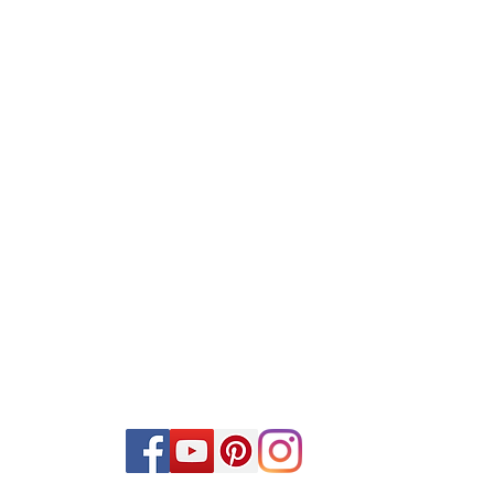
探望我們
克里斯蒂安娜街1660號
威斯康星州格林貝54303