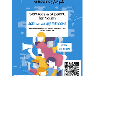
CALL US 24/7
Tel:
920-884-6740
EMAIL US
info@houseofhopegb.org